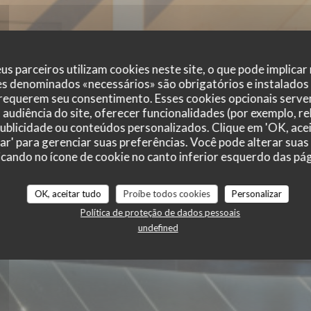
us parceiros utilizam cookies neste site, o que pode implicar
es denominados «necessários» são obrigatórios e instalados
 requerem seu consentimento. Esses cookies opcionais servem
audiência do site, oferecer funcionalidades (por exemplo, r
 publicidade ou conteúdos personalizados. Clique em 'OK, acei
zar' para gerenciar suas preferências. Você pode alterar suas
cando no ícone de cookie no canto inferior esquerdo das pági
OK, aceitar tudo
Proíbe todos cookies
Personalizar
RESERVAR UMA MESA
Política de proteção de dados pessoais
undefined