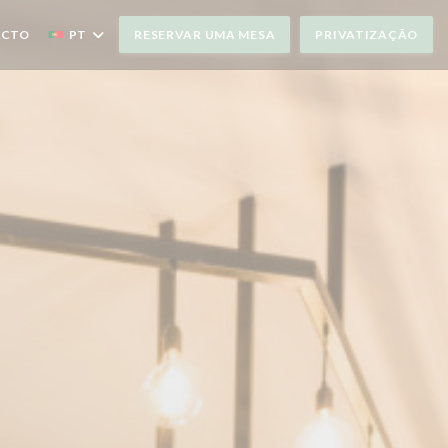
ACTO
PT
RESERVAR UMA MESA
PRIVATIZAÇÃO
JANELA))
A JANELA))